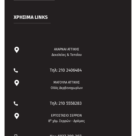
Μεταχειρισμένες Ευρωπαλέτες
Παλέτες 100×120
Η εταιρία μας
Παλέτες διαστάσεων 80×120
ΧΡΗΣΙΜΑ LINKS
Προϊόντα
Παλέτες τύπου CP1- CP9 Chemical Pallets
Υπηρεσίες
Πλαστικές Παλέτες
Τα νέα μας
Πριστή Ξυλεία
Όροι Χρήσης
Πολιτική Προστασίας
ΑΧΑΡΝΑΙ ΑΤΤΙΚΗΣ
Δεκελείας & Τατοΐου
Τηλ: 210 2406484
ΜΑΓΟΥΛΑ ΑΤΤΙΚΗΣ
Οδός Δερβενοχωρίων
Τηλ: 210 5558283
ΕΡΓΟΣΤΑΣΙΟ ΣΕΡΡΩΝ
ο
8
χλμ. Σερρών - Δράμας