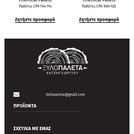
Chemical Pallets
Chemical Pallets
Παλέτες CP9 114×114
Παλέτες CP6 100×120
Ζητήστε προσφορά
Ζητήστε προσφορά
ksilopaleta@gmail.com
ΠΡΟΪΟΝΤΑ
Καινούργιες Ευρωπαλέτες EPAL GR-005
ΣΧΕΤΙΚΑ ΜΕ ΕΜΑΣ
Κιβώτια Pallet Collars