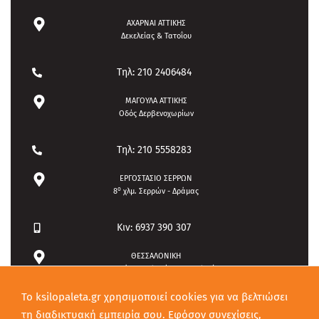
Πολιτική Προστασίας
ΑΧΑΡΝΑΙ ΑΤΤΙΚΗΣ
Δεκελείας & Τατοΐου
Τηλ: 210 2406484
ΜΑΓΟΥΛΑ ΑΤΤΙΚΗΣ
Οδός Δερβενοχωρίων
Τηλ: 210 5558283
ΕΡΓΟΣΤΑΣΙΟ ΣΕΡΡΩΝ
ο
8
χλμ. Σερρών - Δράμας
Κιν: 6937 390 307
ΘΕΣΣΑΛΟΝΙΚΗ
Πρωτομαγιάς 3, Καλοχώρι Θεσσαλονίκης
To ksilopaleta.gr χρησιμοποιεί cookies για να βελτιώσει
Τηλ: 2310 789708
τη διαδικτυακή εμπειρία σου. Εφόσον συνεχίσεις,