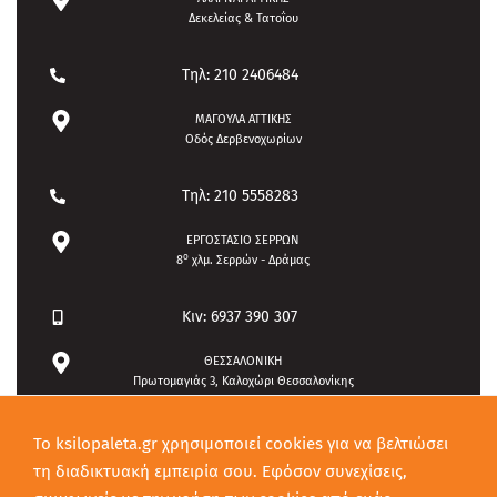
Δεκελείας & Τατοΐου
Τηλ: 210 2406484
ΜΑΓΟΥΛΑ ΑΤΤΙΚΗΣ
Οδός Δερβενοχωρίων
Τηλ: 210 5558283
ΕΡΓΟΣΤΑΣΙΟ ΣΕΡΡΩΝ
ο
8
χλμ. Σερρών - Δράμας
Κιν: 6937 390 307
ΘΕΣΣΑΛΟΝΙΚΗ
Πρωτομαγιάς 3, Καλοχώρι Θεσσαλονίκης
Τηλ: 2310 789708
To ksilopaleta.gr χρησιμοποιεί cookies για να βελτιώσει
τη διαδικτυακή εμπειρία σου. Εφόσον συνεχίσεις,
Κιν: 6937 390 307